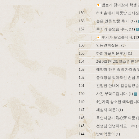
밤늦게 찾아갔더 학생 
159
하회촌에서 하룻밤 신세
158
늦은 안동 방문 후기.
(12)
157
후기가 늦었습니다,
(11)
후기가 늦었습니다,
(13
156
안동견학질문..
(5)
155
하회마을 방문후기
(1)
154
2월6일1박2일코스 김민선
153
예약과 하루 숙박 가격좀
152
충효당을 찾아오신 손님 
151
친절한 안내에 감동받았습
150
사진 부탁드립니다.
(1)
149
4인가족 상소헌 예약합니
147
세심재 의문2
(1)
146
옥연서당기 洗心齋 의문 (
145
선생님 안녕하세요~~^^
(1
144
방예약문의
(1)