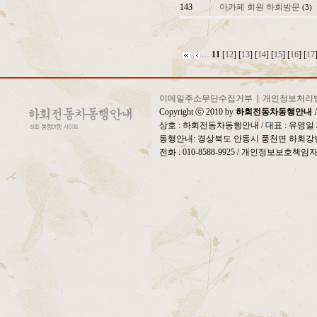
143
아가페 회원 하회방문
(3)
…
11
[
12
] [
13
] [
14
] [
15
] [
16
] [
17
이메일주소무단수집거부
|
개인정보처리
Copyright ⓒ 2010 by
하회전동차동행안내
A
상호 : 하회전동차동행안내 / 대표 : 유영
동행안내: 경상북도 안동시 풍천면 하회강변
전화 : 010-8588-9925 / 개인정보보호책임