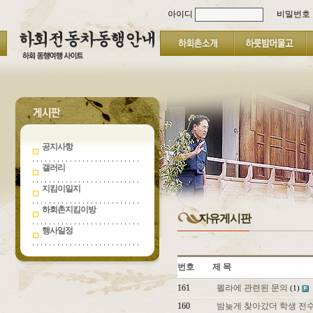
아이디
비밀번호
공지사항
갤러리
지킴이일지
하회촌지킴이방
자유게시판
행사일정
번호
제 목
161
펠라에 관련된 문의
(1)
160
밤늦게 찾아갔더 학생 전수