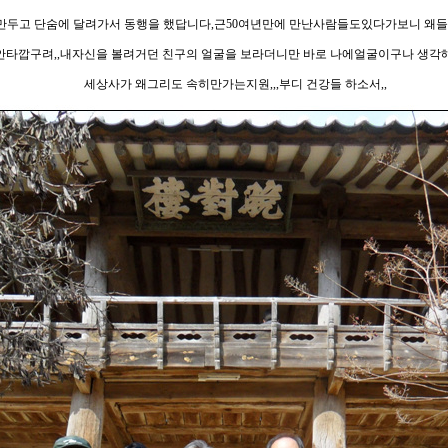
만두고 단숨에 달려가서 동행을 했답니다,근50여년만에 만난사람들도있다가보니 왜들
안타깝구려,,내자신을 볼려거던 친구의 얼굴을 보라더니만 바로 나에얼굴이구나 생각
세상사가 왜그리도 속히만가는지원,,,부디 건강들 하소서,,