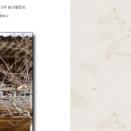
그리 늙고말았오,
해보니