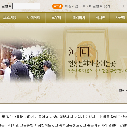
비밀번호
회원가입
ID
/
비밀번호 찾기
HO
현재위
안동 경안고등학교 62년도 졸업생 다섯내외분께서 모임에 오셨다가 하회를 찾아오셨습
원은 아니지만 그들중엔 지정친척도있고 중학교동창도있고 좁은바닦이라 면면이 알