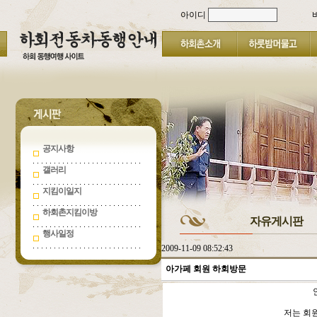
아이디
공지사항
갤러리
지킴이일지
하회촌지킴이방
자유게시판
행사일정
2009-11-09 08:52:43
아가페 회원 하회방문
저는 회