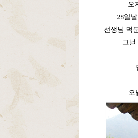
오
28일날
선생님 덕분
그날 
오