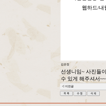
웹하드/내
김은정
선생니임~ 사진들이 
수 있게 해주셔서~~
◁ 이전글