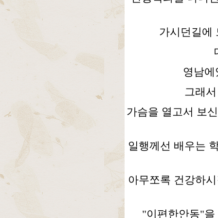
가시던길에 
영남에
그래서
가슴을 열고서 보신
일행께선 배우는 
아무쪼록 건강하시
"이편한안동"을 검