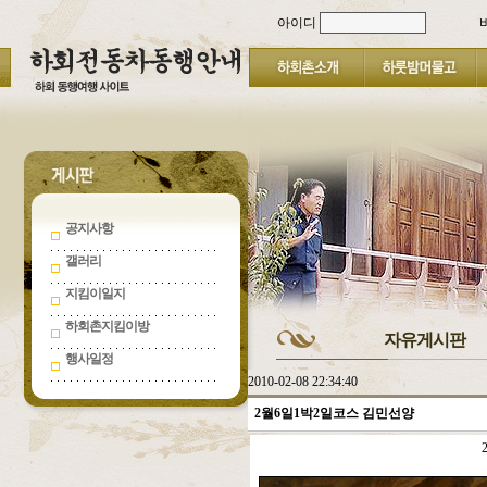
아이디
공지사항
갤러리
지킴이일지
하회촌지킴이방
자유게시판
행사일정
2010-02-08 22:34:40
2월6일1박2일코스 김민선양