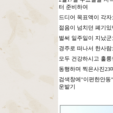
터 준비하여
드디어 목표액이 각자
젊음이 넘치던 폐기있
벌써 일주일이 지났군
경주로 떠나서 한사람으
모두 건강하시고 훌륭
동행하며 찍은사진23
검색창에"이편한안동"ch
운밭기