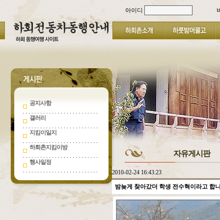
아이디
공지사항
갤러리
지킴이일지
하회촌지킴이방
자유게시판
행사일정
2010-02-24 16:43:23
밤늦게 찾아갔더 학생 전수혁이라고 합니