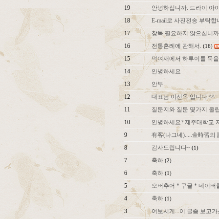
19
안녕하십니까. 드라이 아이
18
E-mail로 사진전송 부탁합
17
장독 필요하지 않으십니까
16
전통혼례에 관해서.
(16)
15
덕여재에서 하루이틀 묵을
14
안녕하세요
13
안부
12
대표님 이선옥 입니다 ^^
11
질문지와 질문 몇가지 올
10
안녕하세요? 제주대학교 
9
有客(나그네).....金時習
8
감사드립니다~
(1)
7
축하
(2)
6
축하
(1)
5
오버추어 * 구글 * 네이
4
축하
(1)
3
여보시게...이 글좀 보고가소