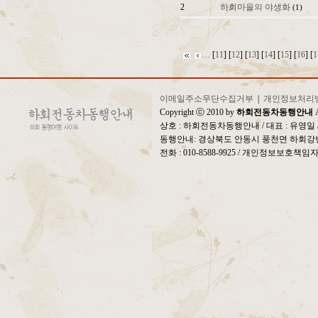
2
하회마을의 야생화
(1)
…
[
11
] [
12
] [
13
] [
14
] [
15
] [
16
] [
1
이메일주소무단수집거부
|
개인정보처리
Copyright ⓒ 2010 by
하회전동차동행안내
A
상호 : 하회전동차동행안내 / 대표 : 유영
동행안내: 경상북도 안동시 풍천면 하회강변
전화 : 010-8588-9925 / 개인정보보호책임