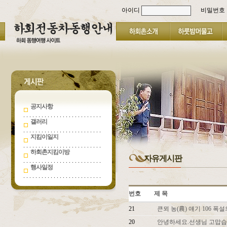
아이디
비밀번호
공지사항
갤러리
지킴이일지
하회촌지킴이방
자유게시판
행사일정
번호
제 목
21
큰뫼 농(農) 얘기 106 
20
안녕하세요.선생님 고맙습