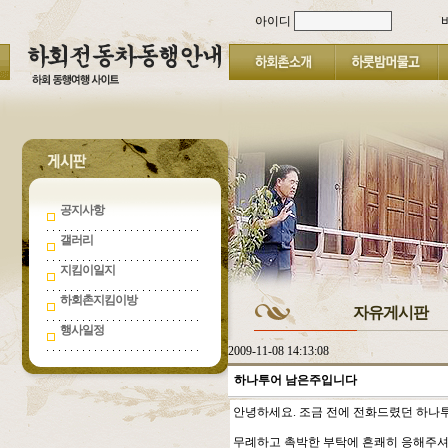
아이디
공지사항
갤러리
지킴이일지
하회촌지킴이방
자유게시판
행사일정
2009-11-08 14:13:08
하나투어 남은주입니다
안녕하세요. 조금 전에 전화드렸던 하나
무례하고 촉박한 부탁에 흔쾌히 응해주셔