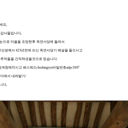
세요,
 감사들입니다,
눈으로 마을을 조망한후 옥연서당에 들려서
류선생께서 423년전에 쓰신 옥연서당기 해설을 들으시고
은추억들을 간직햐셨을것으로 믿습니다.
에치시고 페스워드chodangryu비밀번호adpc1047
폴더에서 내려밭기/
니다,