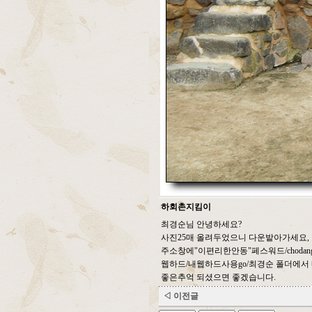
하회촌지킴이
최경순님 안녕하세요?
사진25매 올려두었으니 다운밭아가세요,
주소창에"이편리한안동"페스워드/chodangry
웹하드/내웹하드사용go/최경순 폴더에서
좋은추억 되셨으면 좋겠습니다.
◁ 이전글