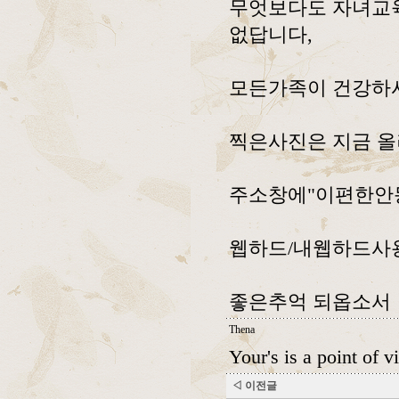
무엇보다도 자녀교육
없답니다,
모든가족이 건강하시
찍은사진은 지금 올
주소창에"이편한안동"페
웹하드/내웹하드사용
좋은추억 되옵소서
Thena
Your's is a point of 
◁ 이전글