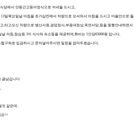
 식당에서 안동간고등어정식으로 저녁을 드시고,
 13일목요일날 아침을 초가삼칸에서 차량으로 모셔와서 아침을 드시고 마을안으로 
고,타고오신 차량으로 병산서원,겸암정사,부용대정상,옥연서당,등을 동행안내하면서
일날 아침,점심등 3끼 식사와 숙소등을 재공하며,회비는 1인당65000원 입니다,
농협구좌로 입금하시고 문자넣어주시면 일정을 잡아두겠습니다,
에 글남깁니다
,
할것 같은데..
요^^