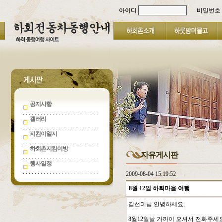
아이디
비밀번호
공지사항
갤러리
지킴이일지
하회촌지킴이방
자유게시판
행사일정
2009-08-04 15:19:52
8월 12일 하회마을 여행
김선미님 안녕하세요,
8월12일날 가까이 오셔서 전화주세요 ,01