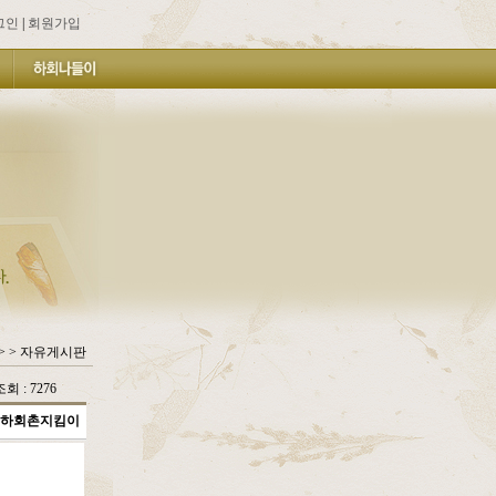
그인
|
회원가입
> > 자유게시판
조회 : 7276
하회촌지킴이