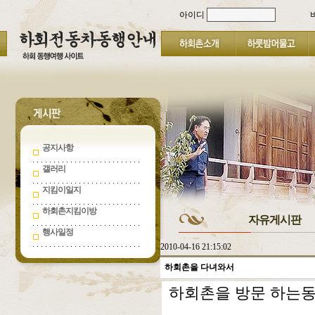
아이디
공지사항
갤러리
지킴이일지
하회촌지킴이방
자유게시판
행사일정
2010-04-16 21:15:02
하회촌을 다녀와서
하회촌을 방문 하는동