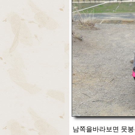
남쪽을바라보면 뭇봉