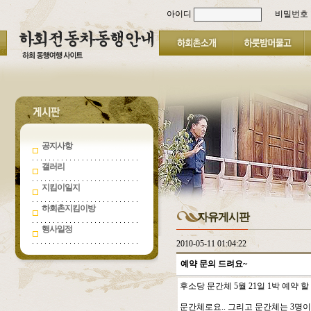
아이디
비밀번호
공지사항
갤러리
지킴이일지
하회촌지킴이방
자유게시판
행사일정
2010-05-11 01:04:22
예약 문의 드려요~
후소당 문간체 5월 21일 1박 예약 할
문간체로요.. 그리고 문간체는 3명