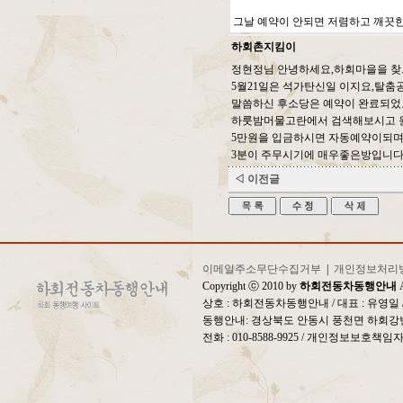
그날 예약이 안되면 저렴하고 깨끗한
하회촌지킴이
정현정님 안녕하세요,하회마을을 찾
5월21일은 석가탄신일 이지요,탈
말씀하신 후소당은 예약이 완료되었
하룻밤머물고란에서 검색해보시고 원하시면
5만원을 입금하시면 자동예약이되며
3분이 주무시기에 매우좋은방입니다
◁ 이전글
이메일주소무단수집거부
|
개인정보처리
Copyright ⓒ 2010 by
하회전동차동행안내
A
상호 : 하회전동차동행안내 / 대표 : 유영
동행안내: 경상북도 안동시 풍천면 하회강변
전화 : 010-8588-9925 / 개인정보보호책임