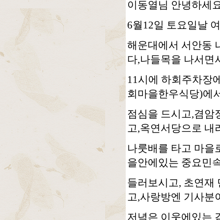
이동열님 안녕하세요
6월12일 토요일날 
해운대에서 서안동 
다,나들목을 나서면
11시에 하회주차장
회마을한우식당)에서
점심을 드시고,겸암
고,옥연서당으로 내
나룻배를 타고 마을
을안에있는 중요민
들러보시고, 초연재
고,사랑방엔 기사분
저녁은 이웃에있는 