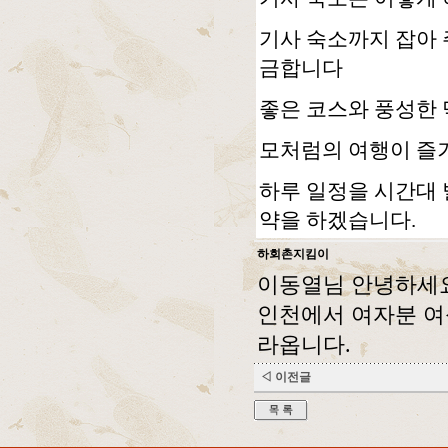
기사 숙소까지 잡아
금합니다
좋은 코스와 풍성한
모처럼의 여행이 즐
하루 일정을 시간대 
약을 하겠습니다.
하회촌지킴이
이동열님 안녕하세
인천에서 여자분 여
라옵니다.
◁ 이전글