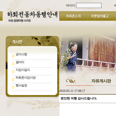
아이디
공지사항
갤러리
지킴이일지
하회촌지킴이방
자유게시판
행사일정
2010-05-11 17:08:17
편안한 여행 감사드립니다.