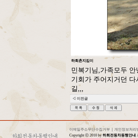
하회촌지킴이
민복기님,가족모두 안
기회가 주어지거던 다
길,,,
◁ 이전글
이메일주소무단수집거부
|
개인정보처리
Copyright ⓒ 2010 by
하회전동차동행안내
A