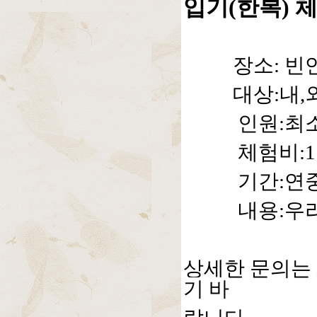
입기(한복) 
장소: 빈연
대상:내,외
인원:최소
체험비:1인(
기간:연
내용:우리옷
상세한 문의는
기
바