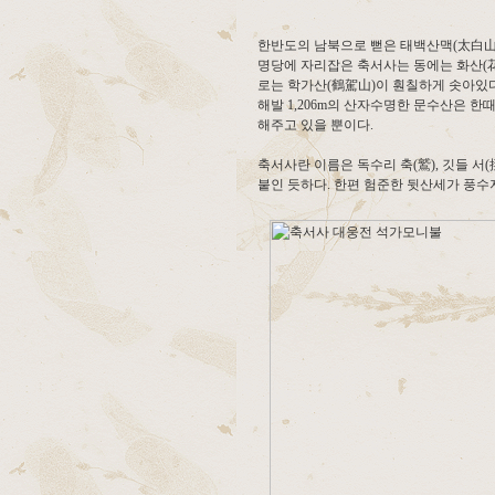
한반도의 남북으로 뻗은 태백산맥(太白山脈)
명당에 자리잡은 축서사는 동에는 화산(花
로는 학가산(鶴駕山)이 훤칠하게 솟아있다
해발 1,206m의 산자수명한 문수산은 
해주고 있을 뿐이다.
축서사란 이름은 독수리 축(鷲), 깃들 
붙인 듯하다. 한편 험준한 뒷산세가 풍