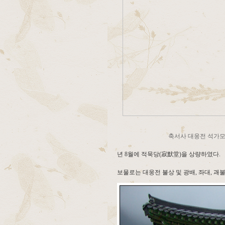
축서사 대웅전 석가
년 8월에 적묵당(寂默堂)을 상량하였다.
보물로는 대웅전 불상 및 광배, 좌대, 