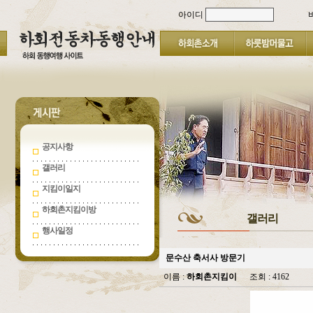
아이디
공지사항
갤러리
지킴이일지
하회촌지킴이방
갤러리
행사일정
문수산 축서사 방문기
이름 :
하회촌지킴이
조회 : 4162