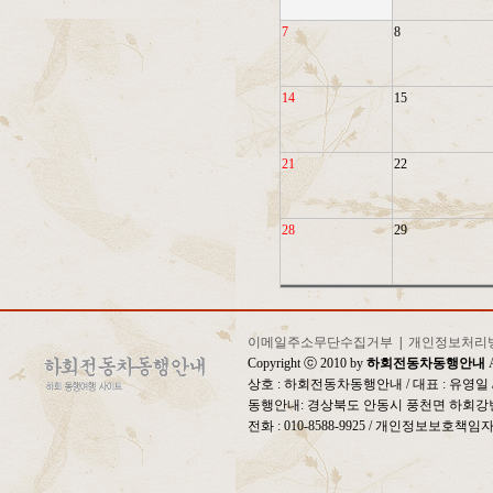
7
8
14
15
21
22
28
29
이메일주소무단수집거부
|
개인정보처리
Copyright ⓒ 2010 by
하회전동차동행안내
A
상호 : 하회전동차동행안내 / 대표 : 유영
동행안내: 경상북도 안동시 풍천면 하회강변
전화 : 010-8588-9925 / 개인정보보호책임