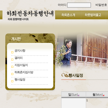
아이디
비밀번호
공지사항
갤러리
지킴이일지
하회촌지킴이방
행사일정
행사일정
1