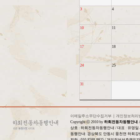
3
4
10
11
17
18
24
25
31
이메일주소무단수집거부
|
개인정보처리
Copyright ⓒ 2010 by
하회전동차동행안내
A
상호 : 하회전동차동행안내 / 대표 : 유영
동행안내: 경상북도 안동시 풍천면 하회강변
전화 : 010-8588-9925 / 개인정보보호책임