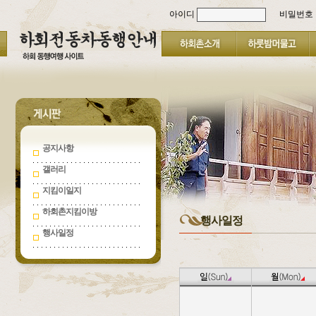
아이디
비밀번호
공지사항
갤러리
지킴이일지
하회촌지킴이방
행사일정
행사일정