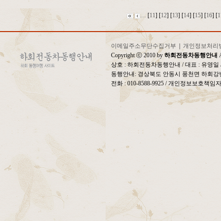
…
[
11
] [
12
] [
13
] [
14
] [
15
] [
16
] [
1
이메일주소무단수집거부
|
개인정보처리
Copyright ⓒ 2010 by
하회전동차동행안내
A
상호 : 하회전동차동행안내 / 대표 : 유영
동행안내: 경상북도 안동시 풍천면 하회강변
전화 : 010-8588-9925 / 개인정보보호책임