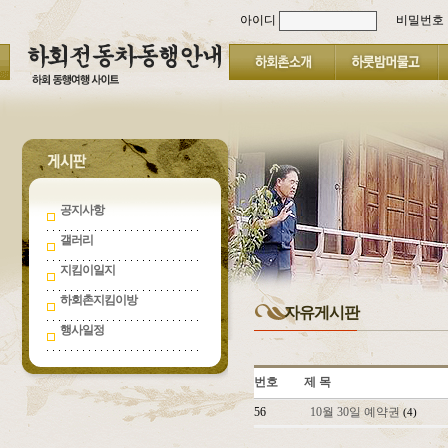
아이디
비밀번호
공지사항
갤러리
지킴이일지
하회촌지킴이방
자유게시판
행사일정
번호
제 목
56
10월 30일 예약권
(4)