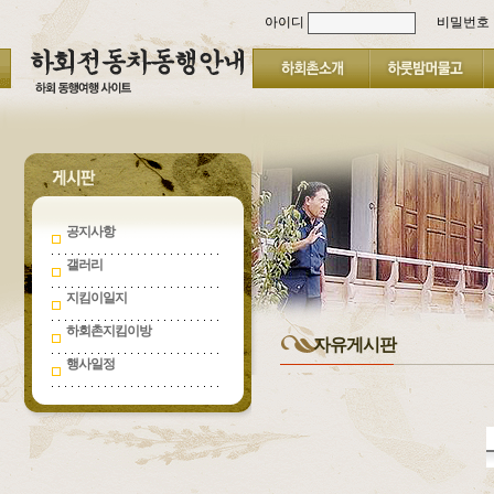
아이디
비밀번호
공지사항
갤러리
지킴이일지
하회촌지킴이방
자유게시판
행사일정