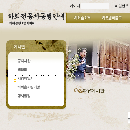
아이디
비밀번호
공지사항
갤러리
지킴이일지
하회촌지킴이방
자유게시판
행사일정