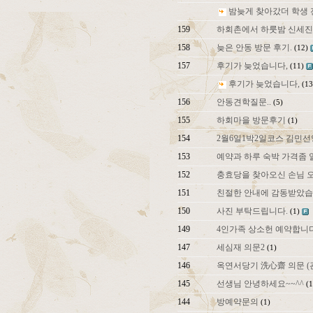
밤늦게 찾아갔더 학생 
159
하회촌에서 하룻밤 신세
158
늦은 안동 방문 후기.
(12)
157
후기가 늦었습니다,
(11)
후기가 늦었습니다,
(13
156
안동견학질문..
(5)
155
하회마을 방문후기
(1)
154
2월6일1박2일코스 김민선
153
예약과 하루 숙박 가격좀
152
충효당을 찾아오신 손님 
151
친절한 안내에 감동받았습
150
사진 부탁드립니다.
(1)
149
4인가족 상소헌 예약합니
147
세심재 의문2
(1)
146
옥연서당기 洗心齋 의문 (
145
선생님 안녕하세요~~^^
(1
144
방예약문의
(1)