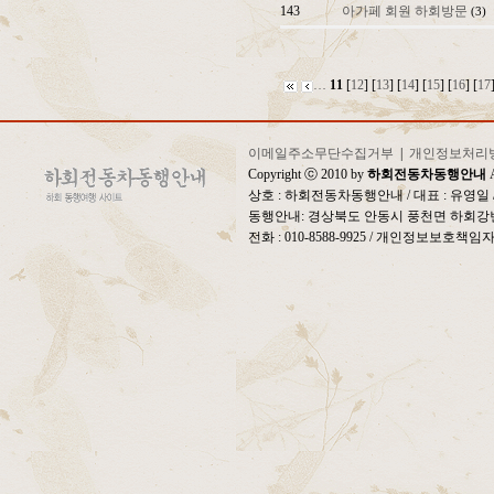
143
아가페 회원 하회방문
(3)
…
11
[
12
] [
13
] [
14
] [
15
] [
16
] [
17
이메일주소무단수집거부
|
개인정보처리
Copyright ⓒ 2010 by
하회전동차동행안내
A
상호 : 하회전동차동행안내 / 대표 : 유영
동행안내: 경상북도 안동시 풍천면 하회강변
전화 : 010-8588-9925 / 개인정보보호책임