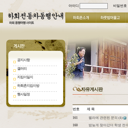
아이디
비밀번호
공지사항
갤러리
지킴이일지
하회촌지킴이방
자유게시판
행사일정
번호
제 목
161
펠라에 관련된 문의
(1)
160
밤늦게 찾아갔더 학생 전수